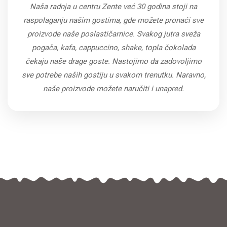
Naša radnja u centru Zente već 30 godina stoji na
raspolaganju našim gostima, gde možete pronaći sve
proizvode naše poslastičarnice. Svakog jutra sveža
pogača, kafa, cappuccino, shake, topla čokolada
čekaju naše drage goste. Nastojimo da zadovoljimo
sve potrebe naših gostiju u svakom trenutku. Naravno,
naše proizvode možete naručiti i unapred.