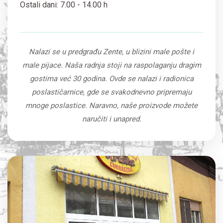
Ostali dani: 7.00 - 14.00 h
Nalazi se u predgrađu Zente, u blizini male pošte i
male pijace. Naša radnja stoji na raspolaganju dragim
gostima već 30 godina. Ovde se nalazi i radionica
poslastičarnice, gde se svakodnevno pripremaju
mnoge poslastice. Naravno, naše proizvode možete
naručiti i unapred.